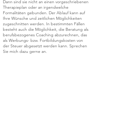
Dann sind sie nicht an einen vorgeschriebenen
Therapieplan oder an irgendwelche
Formalitäten gebunden. Der Ablauf kann auf
Ihre Wünsche und zeitlichen Möglichkeiten
zugeschnitten werden. In bestimmten Fällen
besteht auch die Möglichkeit, die Beratung als
berufsbezogenes Coaching abzurechnen, das
als Werbungs- bzw. Fortbildungskosten von
der Steuer abgesetzt werden kann. Sprechen
Sie mich dazu gerne an.
E-Mail:
hallo.therapiepraxis@gmail.com
Telefon:
+49-178 71 8888 1
Praxisadressen
Franz-Joseph-Strasse 12 in 80801