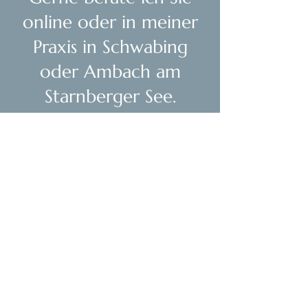
online oder in meiner
Praxis in Schwabing
oder Ambach am
Starnberger See.
Terminvereinbarung über
hallo.therapiepraxis@gmail.com
oder
0178-7188881
. Ich freue mich auf Sie!​
E-Mail:
hallo.therapiepraxis@gmail.com
Telefon:
+49-178 71 8888 1