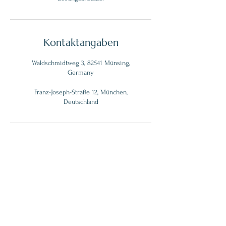
Kontaktangaben
Waldschmidtweg 3, 82541 Münsing,
Germany
Franz-Joseph-Straße 12, München,
Deutschland
E-Mail:
hallo.therapiepraxis@gmail.com
Telefon:
+49-178 71 8888 1