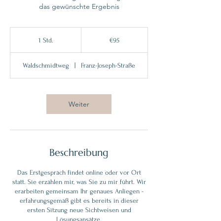
das gewünschte Ergebnis
95
euros
1 Std.
1
€95
S
t
Waldschmidtweg
|
Franz-Joseph-Straße
d
Weiter
Beschreibung
Das Erstgespräch findet online oder vor Ort
statt. Sie erzählen mir, was Sie zu mir führt. Wir
erarbeiten gemeinsam Ihr genaues Anliegen -
erfahrungsgemäß gibt es bereits in dieser
ersten Sitzung neue Sichtweisen und
Lösungsansätze.